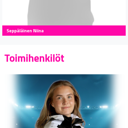
Seppäläinen Niina
Toimihenkilöt