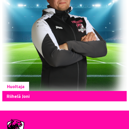
Huoltaja
Riihelä Joni