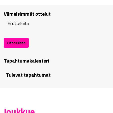
Viimeisimmät ottelut
Ei otteluita
Ottelulista
Tapahtumakalenteri
Tulevat tapahtumat
Joukkue