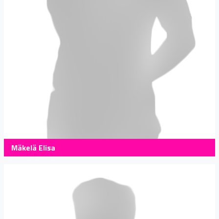
Mäkelä Elisa