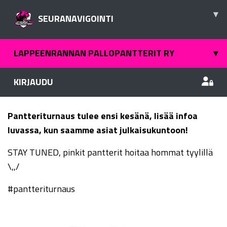
▾
SEURANAVIGOINTI
LAPPEENRANNAN PALLOPANTTERIT RY
▾
KIRJAUDU
Pantteriturnaus tulee ensi kesänä, lisää infoa
luvassa, kun saamme asiat julkaisukuntoon!
STAY TUNED, pinkit pantterit hoitaa hommat tyylillä
\,,/
#pantteriturnaus